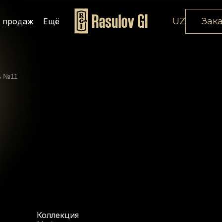
UZ
Зак
 продаж
Ещё
ь №11
Коллекция